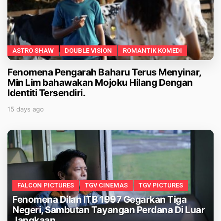
ASTRO SHAW
DOUBLE VISION
ROMANTIK KOMEDI
Fenomena Pengarah Baharu Terus Menyinar,
Min Lim bahawakan Mojoku Hilang Dengan
Identiti Tersendiri.
15 days ago
FALCON PICTURES
TGV CINEMAS
TGV PICTURES
Fenomena Dilan ITB 1997 Gegarkan Tiga
Negeri, Sambutan Tayangan Perdana Di Luar
Jangkaan