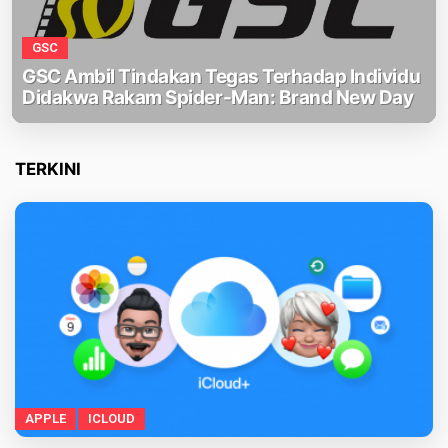
GSC
GSC Ambil Tindakan Tegas Terhadap Individu
Didakwa Rakam Spider-Man: Brand New Day
TERKINI
APPLE
ICLOUD