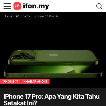
You are here:
Home
iPhone 17
iPhone 17 Pro: Apa Yang Kita Tahu Setakat Ini?
IPHONE 17
KHABAR ANGIN
iPhone 17 Pro: Apa Yang Kita Tahu
Setakat Ini?