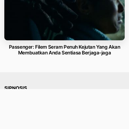
Passenger: Filem Seram Penuh Kejutan Yang Akan
Membuatkan Anda Sentiasa Berjaga-jaga
SIPNOSIS
Selamat Datang ke ifonMY, gedung yang memaparkan
segala bentuk info dunia teknologi masa kini tanpa
meminggirkan DNA asal iaitu berkongsi info berkaitan
Apple.