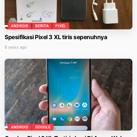
ANDROID
BERITA
PIXEL
Spesifikasi Pixel 3 XL tiris sepenuhnya
8 years ago
ANDROID
GOOGLE