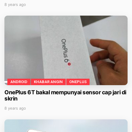
8 years ago
ANDROID
KHABAR ANGIN
ONEPLUS
OnePlus 6T bakal mempunyai sensor cap jari di
skrin
8 years ago