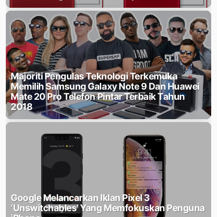
Majoriti Pengulas Teknologi Terkemuka
Memilih Samsung Galaxy Note 9 Dan Huawei
Mate 20 Pro Telefon Pintar Terbaik Tahun
2018
Google Melancarkan Iklan Pixel 3
‘Unswitchables’ Yang Memfokuskan Penguna