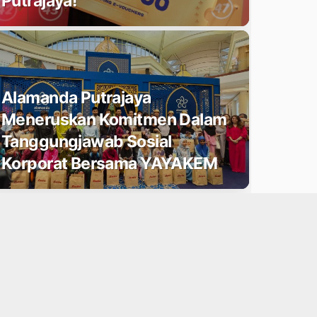
Putrajaya!
Alamanda Putrajaya
Meneruskan Komitmen Dalam
Tanggungjawab Sosial
Korporat Bersama YAYAKEM