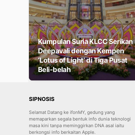
Kumpulan Suria KLCC Serikan
Deepavali dengan Kempen
‘Lotus of Light’ di Tiga Pusat
Beli-belah
SIPNOSIS
Selamat Datang ke ifonMY, gedung yang
memaparkan segala bentuk info dunia teknologi
masa kini tanpa meminggirkan DNA asal iaitu
berkongsi info berkaitan Apple.