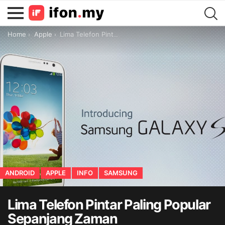
You are here:
Home
Apple
Lima Telefon Pintar Paling Popular Sepanjang Zaman
ANDROID
APPLE
INFO
SAMSUNG
Lima Telefon Pintar Paling Popular
Sepanjang Zaman