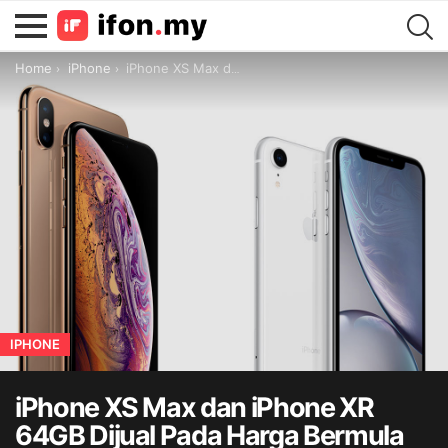
You are here:
Home
iPhone
iPhone XS Max dan iPhone XR 64GB Dijual Pada Harga Bermula RM4,799.00 Dan RM3,199.00 Sahaja
IPHONE
iPhone XS Max dan iPhone XR
64GB Dijual Pada Harga Bermula