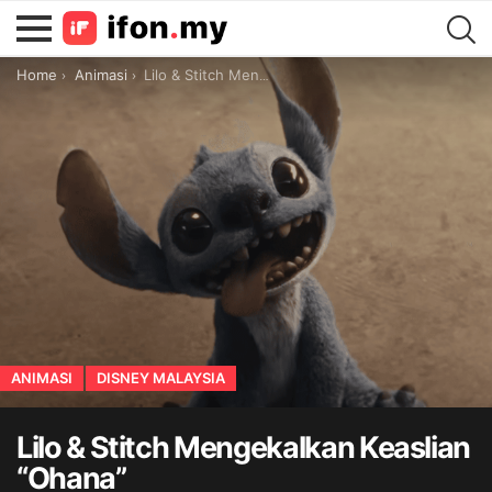
You are here:
Home
Animasi
Lilo & Stitch Mengekalkan Keaslian “Ohana”
ANIMASI
DISNEY MALAYSIA
Lilo & Stitch Mengekalkan Keaslian
“Ohana”