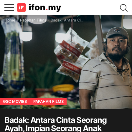
You are here:
Home
Papahan Films
Badak: Antara Cinta Seorang Ayah, Impian Seorang Anak
GSC MOVIES
PAPAHAN FILMS
Badak: Antara Cinta Seorang
Ayah, Impian Seorang Anak