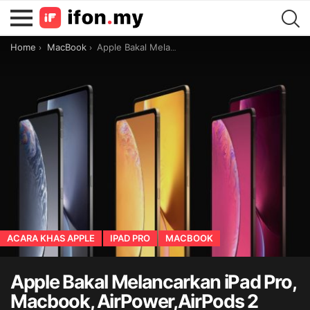
You are here:
Home
MacBook
Apple Bakal Melancarkan iPad Pro, Macbook, AirPower,AirPods 2 Pada Acara Khas Malam Ini?
ACARA KHAS APPLE
IPAD PRO
MACBOOK
Apple Bakal Melancarkan iPad Pro,
Macbook, AirPower,AirPods 2