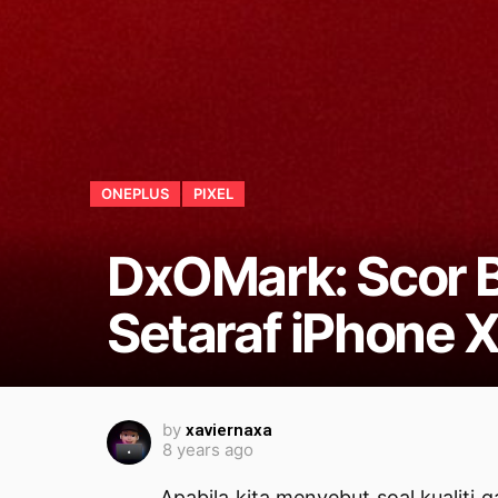
ONEPLUS
PIXEL
DxOMark: Scor B
Setaraf iPhone 
by
xaviernaxa
8 years ago
Apabila kita menyebut soal kualiti 