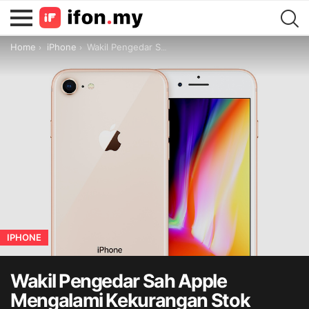
You are here:
Home
iPhone
Wakil Pengedar Sah Apple Mengalami Kekurangan Stok iPhone
IPHONE
Wakil Pengedar Sah Apple
Mengalami Kekurangan Stok