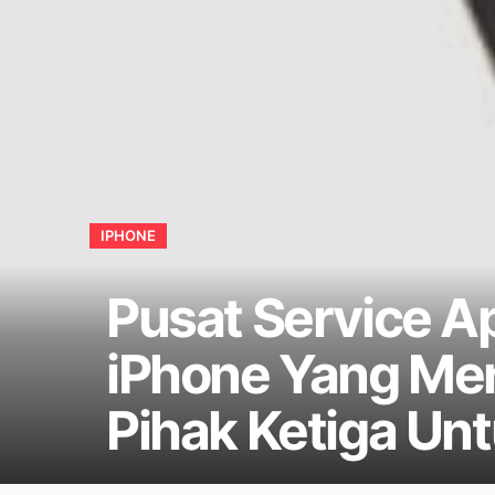
IPHONE
Pusat Service A
iPhone Yang Me
Pihak Ketiga Unt